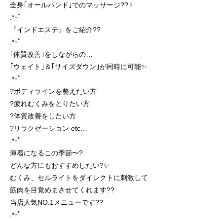
全身｢オールハンド｣でのマッサージ??‍♀️
.*･ﾟ
『インドエステ』をご紹介??
.*･ﾟ
｢体質改善｣をしながらの…
｢ウェイト｣＆｢サイズダウン｣が同時に可能✨
.*･ﾟ
?ボディラインを整えたい方
?疲れむくみをとりたい方
?体質改善をしたい方
?リラクゼーション etc…
.*･ﾟ
薄着になるこの季節〜?
どんな方にもおすすめしたい?✨
むくみ、セルライトをダイレクトに刺激して
筋肉を目覚めまさせてくれます??
当店人気NO.1メニューです??
.*･ﾟ