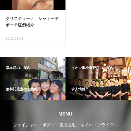
クリスティーナ シャトーデ
ボーテ症例紹介
2022.09.08
幸本店のご案内
イオン浜松市野店のご案内
無料託児室のご案内
求人情報
MENU
フェイシャル
ボディ
美肌脱毛
ネイル
ブライダル